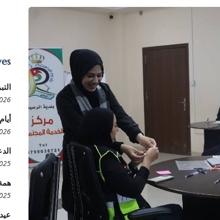
ves
التب
2026
أيام
2026
الدع
2025
همة 
2025
عيدك